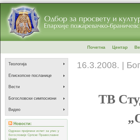
Почетна
Центар
Ве
16.3.2008. | Б
Теологија
Епископске посланице
Вести
ТВ Сту
Богословски симпосиони
Видео
„
Новости:
Одржан пријемни испит за упис у
богословије Српске Православне
Цркве