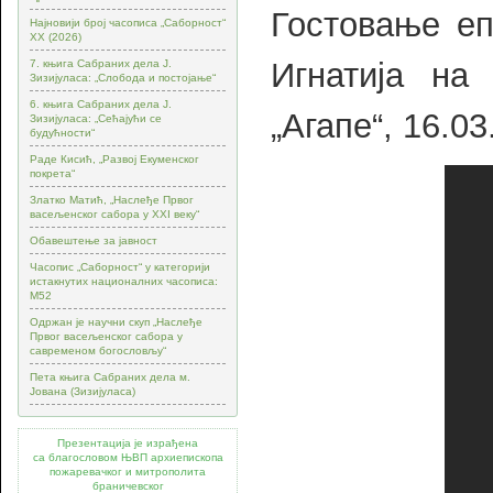
Гостовање еп
Најновији број часописа „Саборност“
XX (2026)
Игнатија на 
7. књига Сабраних дела Ј.
Зизијуласа: „Слобода и постојање“
6. књига Сабраних дела Ј.
„Агапе“, 16.03
Зизијуласа: „Сећајући се
будућности“
Раде Кисић, „Развој Екуменског
покрета“
Златко Матић, „Наслеђе Првог
васељенског сабора у XXI веку“
Обавештење за јавност
Часопис „Саборност“ у категорији
истакнутих националних часописа:
М52
Одржан је научни скуп „Наслеђе
Првог васељенског сабора у
савременом богословљу“
Пета књига Сабраних дела м.
Јована (Зизијуласа)
Презентација је израђена
са благословом ЊВП архиепископа
пожаревачког и митрополита
браничевског