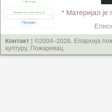
Г. Игнатија
* Материјал је
Пријава на e-mail листу (?)
Еписк
Контакт
| ©2004–2026.
Епархија по
културу, Пожаревац