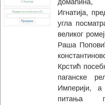
домаћина, 
Г. Игнатија
Игнатија, пре
Пријава на e-mail листу (?)
угла посматр
великог ромеј
Раша Поповић
константинов
Крстић посеб
паганске ре
Империји, а
питања п