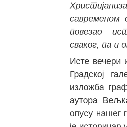
Христијаниз
савременом 
повезао ис
сваког, па и о
Исте вечери 
Градској гал
изложба гра
аутора Вељк
опусу нашег 
је историчар 