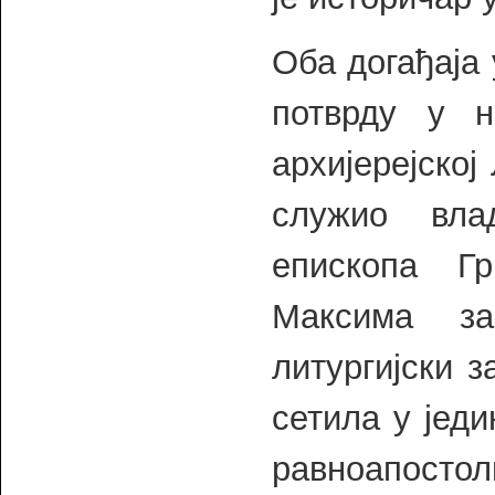
Оба догађаја 
потврду у н
архијерејској
служио вла
епископа Гр
Максима за
литургијски 
сетила у јед
равноапостол