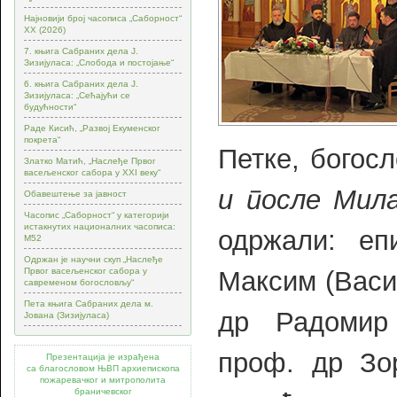
Најновији број часописа „Саборност“
XX (2026)
7. књига Сабраних дела Ј.
Зизијуласа: „Слобода и постојање“
6. књига Сабраних дела Ј.
Зизијуласа: „Сећајући се
будућности“
Раде Кисић, „Развој Екуменског
покрета“
Петке, богос
Златко Матић, „Наслеђе Првог
васељенског сабора у XXI веку“
и после Мил
Обавештење за јавност
Часопис „Саборност“ у категорији
истакнутих националних часописа:
одржали: еп
М52
Одржан је научни скуп „Наслеђе
Максим (Васи
Првог васељенског сабора у
савременом богословљу“
Пета књига Сабраних дела м.
др Радомир 
Јована (Зизијуласа)
проф. др Зо
Презентација је израђена
са благословом ЊВП архиепископа
пожаревачког и митрополита
браничевског