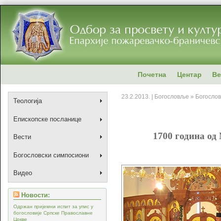
Почетна
Центар
Ве
23.2.2013. | Богословље » Богосло
Теологија
Епископске посланице
1700 година од
Вести
Богословски симпосиони
Видео
Новости:
Одржан пријемни испит за упис у
богословије Српске Православне
Цркве