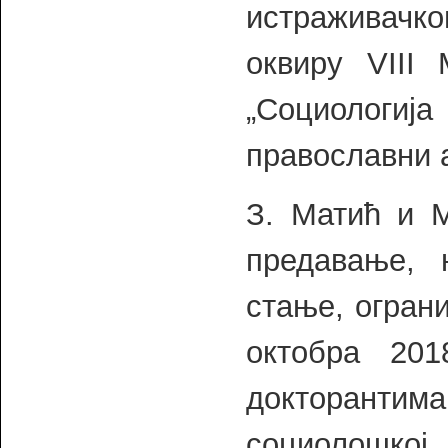
истраживачк
оквиру VIII
„Социологија
православни а
З. Матић и М
предавање, 
стање, ограни
октобра 20
докторантима
социолошкој 