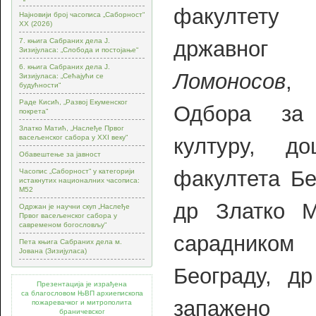
факултету
Најновији број часописа „Саборност“
XX (2026)
државног у
7. књига Сабраних дела Ј.
Зизијуласа: „Слобода и постојање“
6. књига Сабраних дела Ј.
Ломоносов
,
Зизијуласа: „Сећајући се
будућности“
Раде Кисић, „Развој Екуменског
Одбора за
покрета“
Златко Матић, „Наслеђе Првог
васељенског сабора у XXI веку“
културу, до
Обавештење за јавност
факултета Бе
Часопис „Саборност“ у категорији
истакнутих националних часописа:
М52
др Златко М
Одржан је научни скуп „Наслеђе
Првог васељенског сабора у
савременом богословљу“
сарадником
Пета књига Сабраних дела м.
Јована (Зизијуласа)
Београду, д
Презентација је израђена
са благословом ЊВП архиепископа
запажено
пожаревачког и митрополита
браничевског