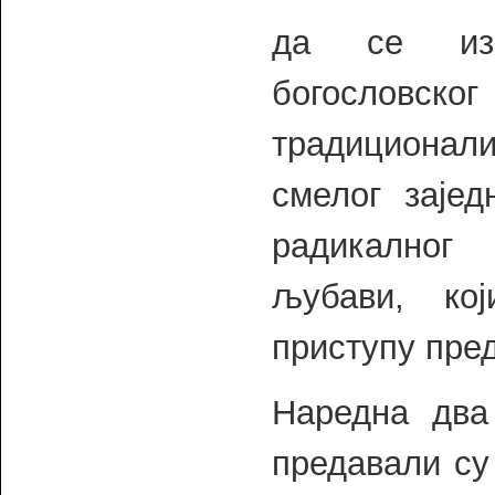
да се изв
богословско
традиционали
смелог зајед
радикалног 
љубави, ко
приступу пре
Наредна два
предавали су