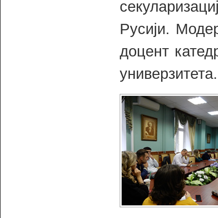
секуларизац
Русији. Моде
доцент катед
универзитета.