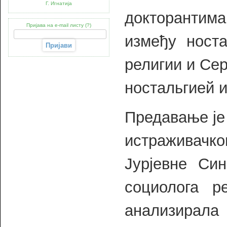
Г. Игнатија
докторантима
Пријава на e-mail листу (?)
између носта
религии и Се
ностальгией и
Предавање је
истраживачко
Јурјевне Син
социолога р
анализирала