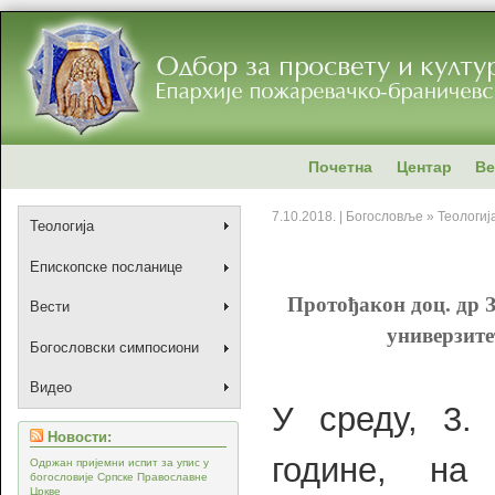
Почетна
Центар
Ве
7.10.2018. | Богословље » Теологиј
Теологија
Епископске посланице
Протођакон доц. др
Вести
универзите
Богословски симпосиони
Видео
У среду, 3. 
Новости:
године, на
Одржан пријемни испит за упис у
богословије Српске Православне
Цркве