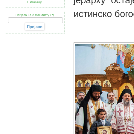
јерарху оста
Г. Игнатија
истинско бог
Пријава на e-mail листу (?)