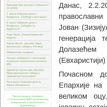
Данас, 2.2.
Најновији број часописа „Саборност“
XX (2026)
православни
7. књига Сабраних дела Ј.
Зизијуласа: „Слобода и постојање“
6. књига Сабраних дела Ј.
Јован (Зизиј
Зизијуласа: „Сећајући се
будућности“
Раде Кисић, „Развој Екуменског
генерација 
покрета“
Златко Матић, „Наслеђе Првог
Долазећем
васељенског сабора у XXI веку“
Обавештење за јавност
(Евхаристији
Часопис „Саборност“ у категорији
истакнутих националних часописа:
М52
Одржан је научни скуп „Наслеђе
Почасном д
Првог васељенског сабора у
савременом богословљу“
Пета књига Сабраних дела м.
Епархије на 
Јована (Зизијуласа)
великом оц
Презентација је израђена
са благословом ЊВП архиепископа
пожаревачког и митрополита
браничевског