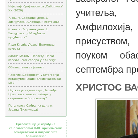
Најновији број часописа „Саборност“
учитеља, 
XX (2026)
7. књига Сабраних дела Ј.
Зизијуласа: „Слобода и постојање“
Амфилохија
6. књига Сабраних дела Ј.
Зизијуласа: „Сећајући се
будућности“
присуством
Раде Кисић, „Развој Екуменског
покрета“
поуком об
Златко Матић, „Наслеђе Првог
васељенског сабора у XXI веку“
септембра пр
Обавештење за јавност
Часопис „Саборност“ у категорији
истакнутих националних часописа:
М52
ХРИСТОС ВА
Одржан је научни скуп „Наслеђе
Првог васељенског сабора у
савременом богословљу“
Пета књига Сабраних дела м.
Јована (Зизијуласа)
Презентација је израђена
са благословом ЊВП архиепископа
пожаревачког и митрополита
браничевског