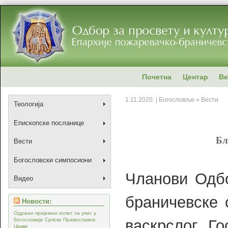
Почетна
Центар
Ве
1.11.2020. | Богословље » Вести
Теологија
Епископске посланице
Бл
Вести
Богословски симпосиони
Чланови Одбо
Видео
браничевске 
Новости:
Одржан пријемни испит за упис у
васкрслог Го
богословије Српске Православне
Цркве