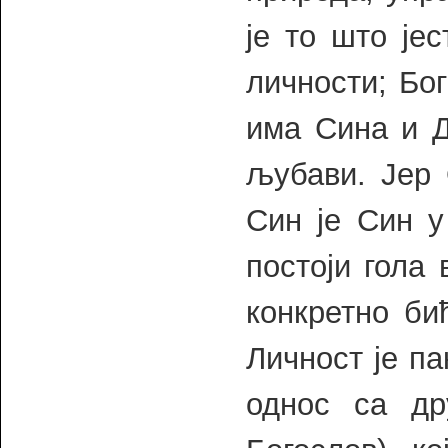
је то што је
личности; Бо
има Сина и Д
љубави. Јер 
Син је Син у
постоји гола 
конкретно би
Личност је па
однос са др