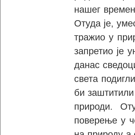
нашег времен
Отуда је, уме
тражио у при
запретио је 
данас сведоц
света подигли
би заштитили 
природи. От
поверење у ч
на природу а 