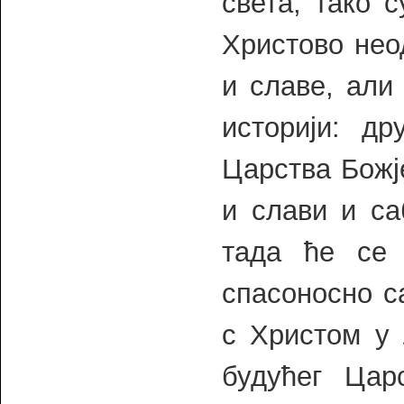
света, тако 
Христово неод
и славе, али
историји: др
Царства Божј
и слави и са
тада ће се 
спасоносно 
с Христом у 
будућег Цар