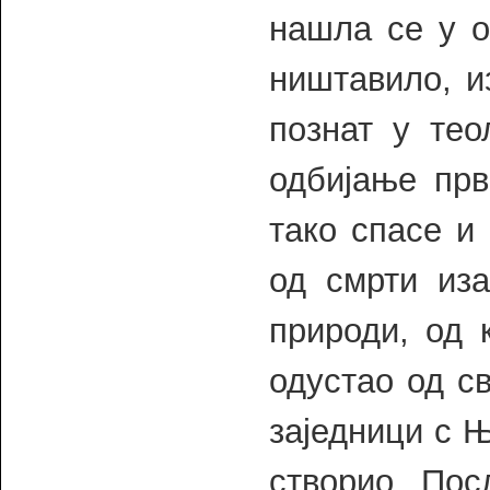
нашла се у о
ништавило, из
познат у тео
одбијање прв
тако спасе и
од смрти иза
природи, од к
одустао од с
заједници с Њ
створио. Пос