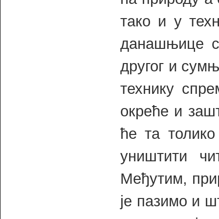
тако и у тех
данашњице с
другог и сумњ
технику спре
окреће и заш
ће та толико
уништити чи
Међутим, прир
је пазимо и 