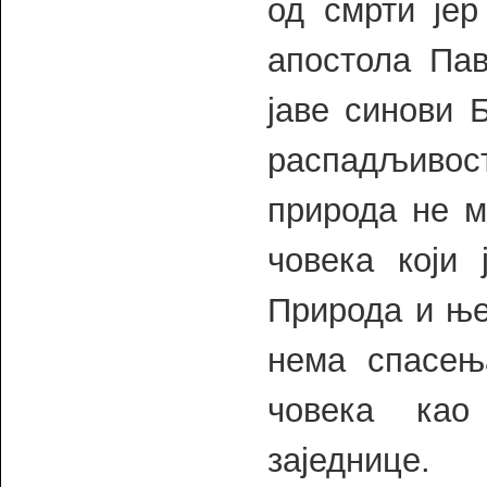
од смрти јер
апостола Пав
јаве синови 
распадљивос
природа не м
човека који 
Природа и ње
нема спасењ
човека као
заједнице.