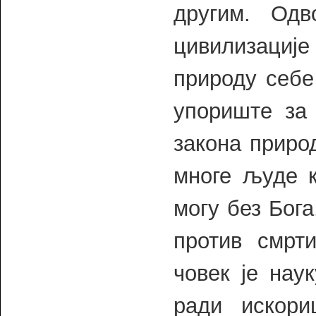
другим. Од
цивилизације
природу себе
упориште за 
закона природ
многе људе к
могу без Бог
против смрт
човек је нау
ради искори