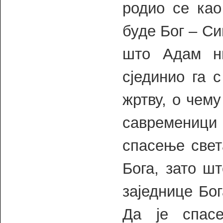
родио се као
буде Бог – Си
што Адам ни
сјединио га 
жртву, о чем
савременици 
спасење свет
Бога, зато ш
заједнице Бог
Да је спас