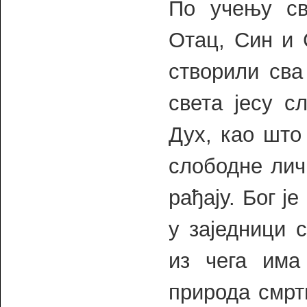
По учењу св
Отац, Син и 
створили сва
света јесу с
Дух, као што
слободне лич
рађају. Бог ј
у заједници 
из чега има
природа смрт