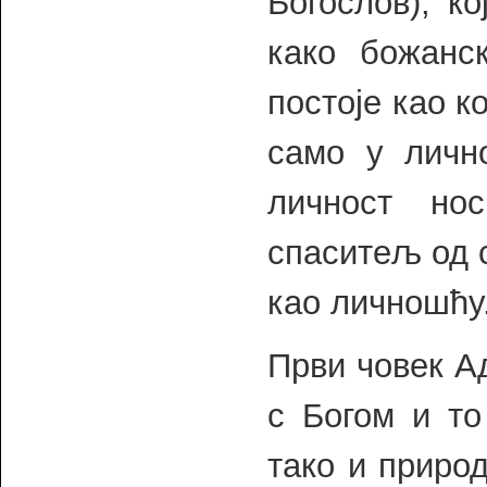
Богослов), к
како божанс
постоје као к
само у лично
личност но
спаситељ од с
као личношћу
Први човек Ад
с Богом и то
тако и приро