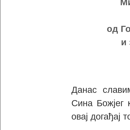
М
од Г
и
Данас слави
Сина Божјег 
овај догађај 