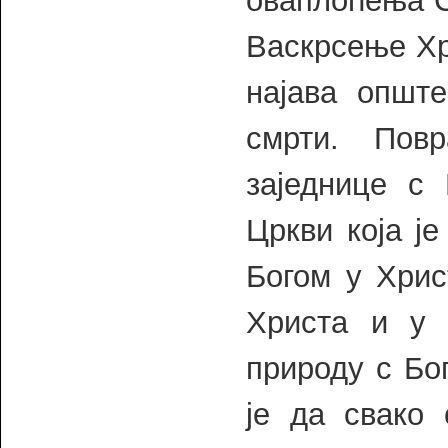
оваплоћења С
Васкрсење Хр
најава општ
смрти. Пов
заједнице с
Цркви која ј
Богом у Хрис
Христа и у Х
природу с Бо
је да свако 