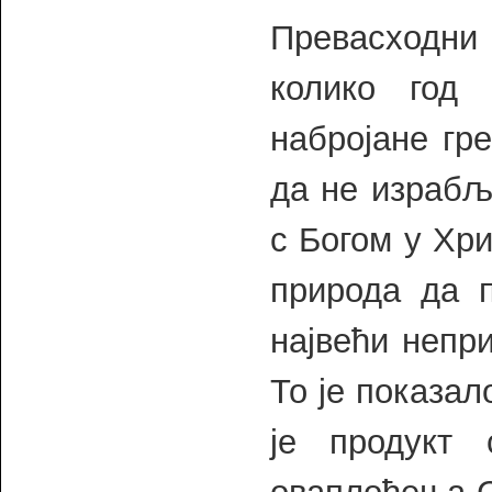
Превасходни 
колико год
набројане гр
да не израбљ
с Богом у Хри
природа да п
највећи непри
То је показал
је продукт 