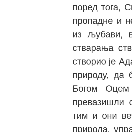
поред тога, С
пропадне и н
из љубави, в
стварања ств
створио је Ад
природу, да 
Богом Оцем
превазишли с
тим и они ве
природа, упра