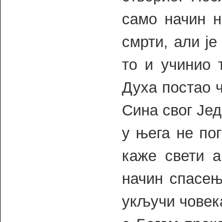
само начин н
смрти, али је
то и учинио 
Духа постао ч
Сина свог Јед
у њега не пог
каже свети а
начин спасењ
укључи човека