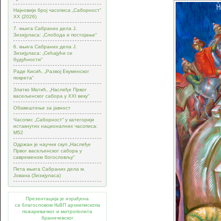
Најновији број часописа „Саборност“
XX (2026)
7. књига Сабраних дела Ј.
Зизијуласа: „Слобода и постојање“
6. књига Сабраних дела Ј.
Зизијуласа: „Сећајући се
будућности“
Раде Кисић, „Развој Екуменског
покрета“
Златко Матић, „Наслеђе Првог
васељенског сабора у XXI веку“
Обавештење за јавност
Часопис „Саборност“ у категорији
истакнутих националних часописа:
М52
Одржан је научни скуп „Наслеђе
Првог васељенског сабора у
савременом богословљу“
Пета књига Сабраних дела м.
Јована (Зизијуласа)
Презентација је израђена
са благословом ЊВП архиепископа
пожаревачког и митрополита
браничевског