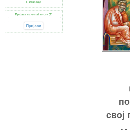
Г. Игнатија
Пријава на e-mail листу (?)
по
свој