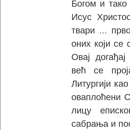
Богом и тако
Исус Христос
твари ... пр
оних који се 
Овај догађај
већ се про
Литургији као
оваплоћени С
лицу еписко
сабрања и по