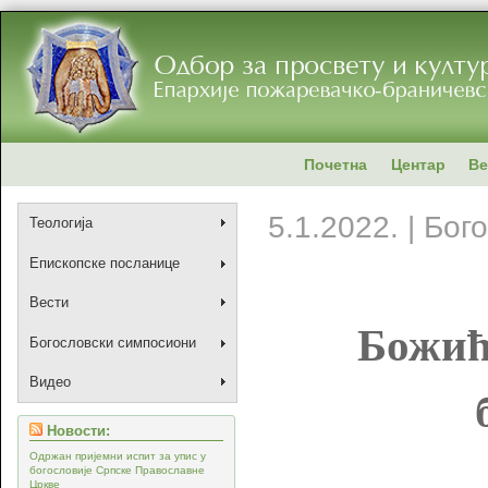
Почетна
Центар
Ве
5.1.2022. | Бо
Теологија
Епископске посланице
Вести
Божић
Богословски симпосиони
Видео
Новости:
Одржан пријемни испит за упис у
богословије Српске Православне
Цркве