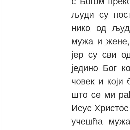
с Богом прек
људи су пос
нико од људ
мужа и жене,
јер су сви о
једино Бог к
човек и који 
што се ми ра
Исус Христос 
учешћа мужа