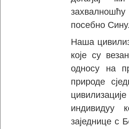
захвалношћу 
посебно Сину
Наша цивилиз
које су веза
односу на п
природе сје
цивилизациј
индивидуу 
заједнице с Б